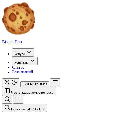
Bisquit.Host
Услуги
Контакты
Статус
База знаний
Личный кабинет
Часто задаваемые вопросы
Поиск по wiki
Ctrl K